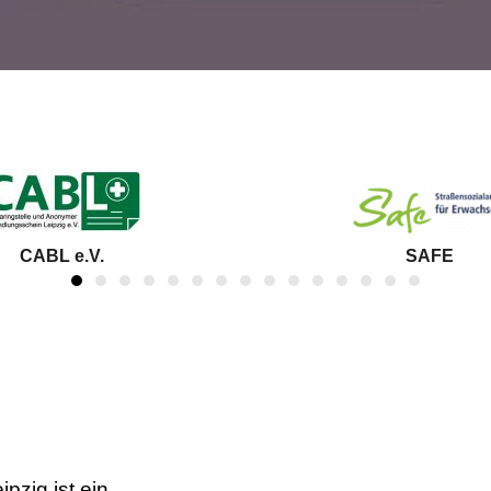
CABL e.V.
SAFE
pzig ist ein