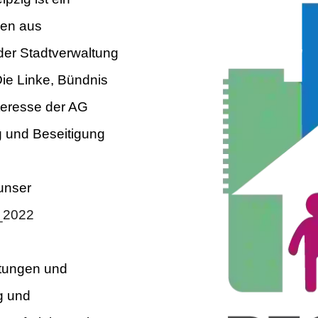
nen aus
 der Stadtverwaltung
Die Linke, Bündnis
teresse der AG
g und Beseitigung
unser
_2022
htungen und
g und